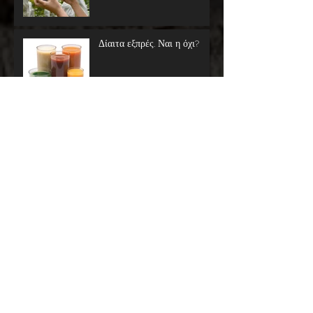
Δίαιτα εξπρές. Ναι η όχι?
Πιτογυρο αγαπημένο στη
δίαιτα γίνεται?
Πως να βρεις τον κατάλληλο
διαιτολόγο