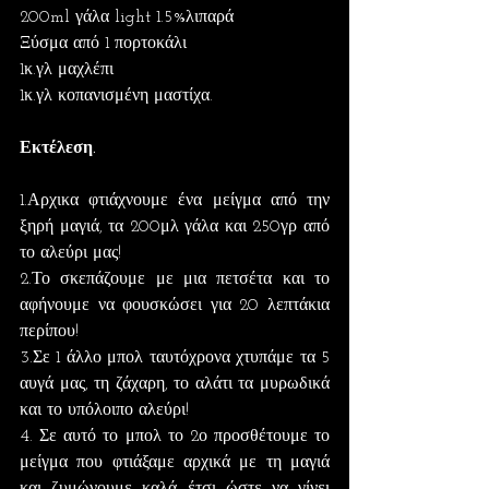
200ml γάλα light 1.5%λιπαρά
Ξύσμα από 1 πορτοκάλι
1κ.γλ μαχλέπι
1κ.γλ κοπανισμένη μαστίχα.
Εκτέλεση.
1.Αρχικα φτιάχνουμε ένα μείγμα από την 
ξηρή μαγιά, τα 200μλ γάλα και 250γρ από 
το αλεύρι μας!
2.Το σκεπάζουμε με μια πετσέτα και το 
αφήνουμε να φουσκώσει για 20 λεπτάκια 
περίπου!
3.Σε 1 άλλο μπολ ταυτόχρονα χτυπάμε τα 5 
αυγά μας, τη ζάχαρη, το αλάτι τα μυρωδικά 
και το υπόλοιπο αλεύρι!
4. Σε αυτό το μπολ το 2ο προσθέτουμε το 
μείγμα που φτιάξαμε αρχικά με τη μαγιά 
και ζυμώνουμε καλά έτσι ώστε να γίνει 