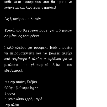
κάθε φέτα τσουρεκιού που θα τρώτε να 
παίρνεται και λιγότερες θερμίδες!
Ας ξεκινήσουμε λοιπόν
Υλικά
 που θα χρειαστούμε  για 2-3 μέτρια 
σε μέγεθος τσουρέκια.
1 κιλό αλεύρι για τσουρέκι.(Εδώ μπορείτε 
να πειραματιστείτε και να βάλετε αλεύρι 
από φαγόπυρο ή αλεύρι αμυγδάλου για να 
μειώσετε το γλυκαιμικό δείκτη του 
εδέσματος).
300γρ σκόνη Στέβια
200γρ βούτυρο light
5 αυγά
3 φακελάκια ξηρή μαγιά
5γρ αλάτι