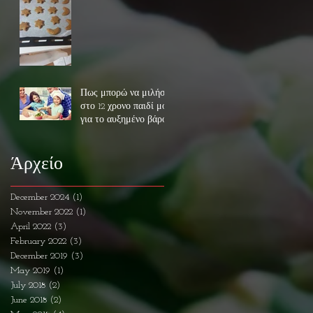
Πως μπορώ να μιλήσω
στο 12 χρονο παιδί μου
για το αυξημένο βάρος
του και την
αντιμετώπιση του??
Άρχείο
December 2024
(1)
1 post
November 2022
(1)
1 post
April 2022
(3)
3 posts
February 2022
(3)
3 posts
December 2019
(3)
3 posts
May 2019
(1)
1 post
July 2018
(2)
2 posts
June 2018
(2)
2 posts