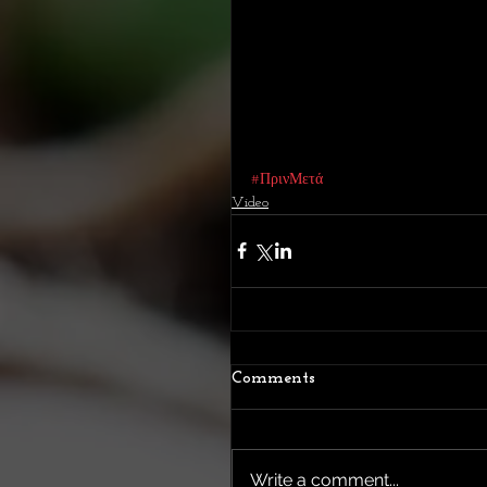
#ΠρινΜετά
Video
Comments
Write a comment...