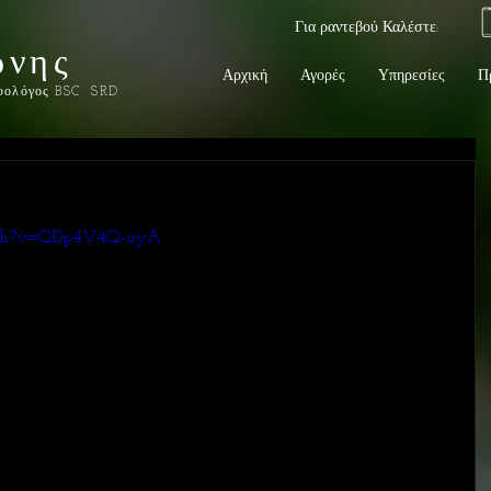
69
Για ραντεβού Καλέστε:
ώνης
Αρχική
Αγορές
Υπηρεσίες
Π
φολόγος BSC SRD
atch?v=QDp4V4Q-uyA