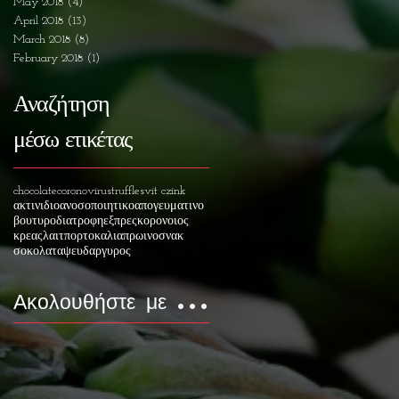
May 2018
(4)
4 posts
April 2018
(13)
13 posts
March 2018
(8)
8 posts
February 2018
(1)
1 post
Αναζήτηση
μέσω ετικέτας
chocolate
coronovirus
truffles
vit c
zink
ακτινιδιο
ανοσοποιητικο
απογευματινο
βουτυρο
διατροφη
εξπρες
κορονοιος
κρεας
λαιτ
πορτοκαλια
πρωινο
σνακ
σοκολατα
ψευδαργυρος
Ακολουθήστε με ...