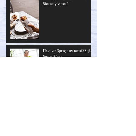
Πιτογυρο αγαπημένο στη
δίαιτα γίνεται?
Πως να βρεις τον κατάλληλο
διαιτολόγο
ΤΡΟΥΦΑΚΙΑ LIGHT
ΕΞΠΡΕΣΣ!!