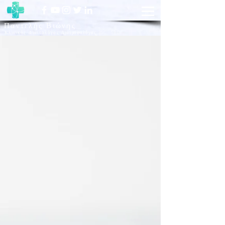
Παντελής Βιώνης
Κλινικός Διαιτολόγος
Διατροφολόγος BSC SRD