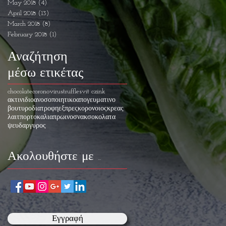
May 2018
(4)
4 posts
April 2018
(13)
13 posts
March 2018
(8)
8 posts
February 2018
(1)
1 post
Αναζήτηση
μέσω ετικέτας
chocolate
coronovirus
truffles
vit c
zink
ακτινιδιο
ανοσοποιητικο
απογευματινο
βουτυρο
διατροφη
εξπρες
κορονοιος
κρεας
λαιτ
πορτοκαλια
πρωινο
σνακ
σοκολατα
ψευδαργυρος
Ακολουθήστε με
...
Εγγραφή