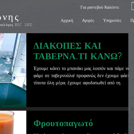
69
Για ραντεβού Καλέστε:
ώνης
Αρχική
Αγορές
Υπηρεσίες
Π
φολόγος BSC SRD
ΔΙΑΚΟΠΕΣ ΚΑΙ
ΤΑΒΕΡΝΑ..ΤΙ ΚΑΝΩ?
Έχουμε κάνει το μπανάκι μας λοιπόν και πάμε να
φάμε σε ταβερνούλα! προφανώς δεν έχουμε φάει
τίποτα όλη μέρα, έχουμε αφυδατωθεί από τη...
Φρουτοπαγωτό