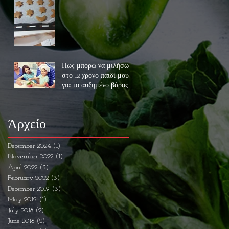
Πως μπορώ να μιλήσω
στο 12 χρονο παιδί μου
για το αυξημένο βάρος
του και την
αντιμετώπιση του??
Άρχείο
December 2024
(1)
1 post
November 2022
(1)
1 post
April 2022
(3)
3 posts
February 2022
(3)
3 posts
December 2019
(3)
3 posts
May 2019
(1)
1 post
July 2018
(2)
2 posts
June 2018
(2)
2 posts