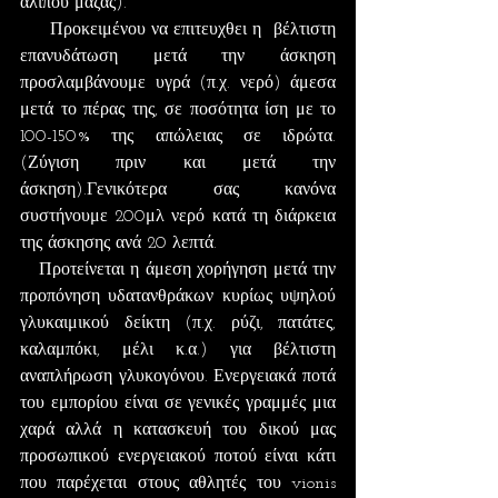
αλιπου μάζας).
     Προκειμένου να επιτευχθει η  βέλτιστη 
επανυδάτωση μετά την άσκηση 
προσλαμβάνουμε υγρά (π.χ. νερό) άμεσα 
μετά το πέρας της, σε ποσότητα ίση με το 
100-150% της απώλειας σε ιδρώτα. 
(Ζύγιση πριν και μετά την 
άσκηση).Γενικότερα σας κανόνα 
συστήνουμε 200μλ νερό κατά τη διάρκεια 
της άσκησης ανά 20 λεπτά.
   Προτείνεται η άμεση χορήγηση μετά την 
προπόνηση υδατανθράκων κυρίως υψηλού 
γλυκαιμικού δείκτη (π.χ. ρύζι, πατάτες, 
καλαμπόκι, μέλι κ.α.) για βέλτιστη 
αναπλήρωση γλυκογόνου. Ενεργειακά ποτά 
του εμπορίου είναι σε γενικές γραμμές μια 
χαρά αλλά η κατασκευή του δικού μας 
προσωπικού ενεργειακού ποτού είναι κάτι 
που παρέχεται στους αθλητές του vionis 