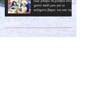
Πως μπορώ να μιλήσω στο 12
χρονο παιδί μου για το
αυξημένο βάρος του και την
αντιμετώπιση του??
Άρχείο
December 2024
(1)
1 post
November 2022
(1)
1 post
April 2022
(3)
3 posts
February 2022
(3)
3 posts
December 2019
(3)
3 posts
May 2019
(1)
1 post
July 2018
(2)
2 posts
June 2018
(2)
2 posts
May 2018
(4)
4 posts
April 2018
(13)
13 posts
March 2018
(8)
8 posts
February 2018
(1)
1 post
Αναζήτηση μέσω ετικέτας
chocolate
coronovirus
truffles
vit c
zink
ακτινιδιο