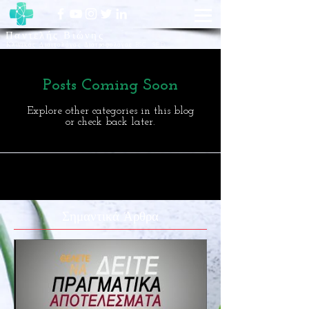
Παντελής Βιώνης
Κλινικός Διαιτολόγος
Διατροφολόγος BSC SRD
Posts Coming Soon
Explore other categories in this blog
or check back later.
Σημαντικά Άρθρα