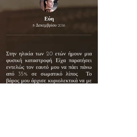
Εύη
8 Δεκεμβρίου 2016
Στην ηλικία των 20 ετών ήμουν μια
φυσική καταστροφή. Είχα παρατήσει
εντελώς τον εαυτό μου να πάει πάνω
από 35% σε σωματικό λίπος. Το
βάρος μου άρχισε κυριολεκτικά να με
επηρεάζει στη δουλεία μου!.. Τότε
βρήκα τον Παντελή στο youtube και
άρχισα να παρακολουθώ τα βίντεό
του. Αποφάσισα ότι ήρθε η ώρα να
λάβω επαγγελματική βοήθεια και
επικοινώνησα μαζί του .
Εντυπωσιάστηκα αμέσως με την
απίστευτα γρήγορη, φιλική του