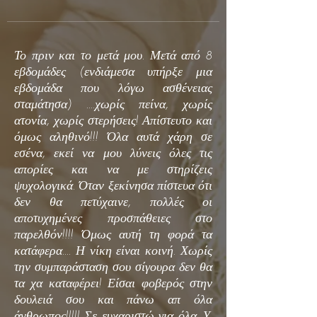
Το πριν και το μετά μου. Μετά από 8
εβδομάδες (ενδιάμεσα υπήρξε μια
εβδομάδα που λόγω ασθένειας
σταμάτησα) ....χωρίς πείνα, χωρίς
ατονία, χωρίς στερήσεις! Απίστευτο και
όμως αληθινό!!! Όλα αυτά χάρη σε
εσένα, εκεί να μου λύνεις όλες τις
απορίες και να με στηρίζεις
ψυχολογικά. Όταν ξεκίνησα πίστευα ότι
δεν θα πετύχαινε, πολλές οι
αποτυχημένες προσπάθειες στο
παρελθόν!!!! Όμως αυτή τη φορά τα
κατάφερα.... Η νίκη είναι κοινή. Χωρίς
την συμπαράσταση σου σίγουρα δεν θα
τα χα καταφέρει! Είσαι φοβερός στην
δουλειά σου και πάνω απ όλα
άνθρωπος!!!!! Σε ευχαριστώ για όλα. Υ.