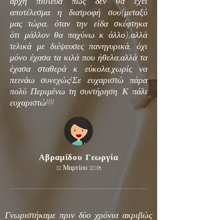
αρχή πίστευα πως δεν θα έχει
αποτέλεσμα η
διατροφή σου(μεταξύ
μας τώρα, όταν την είδα σκέφτηκα
ότι
μάλλον θα παχύνω κ άλλο),αλλά
τελικά με διέψευσες πανηγυρικά
, όχι
μόνο έχασα τα κιλά που ήθελα,αλλά τα
έχασα σταθερά κ εύκολα,χωρίς να
πεινάω συνεχώς!Σε ευχαριστώ πάρα
πολύ Περιμένω τη συντήρηση.
Κ πάλι
ευχαριστώ!!!!
Αβραμίδου Γεωργία
12 Μαρτίου 2018
Γνωριστήκαμε πριν δύο χρόνια ακριβώς