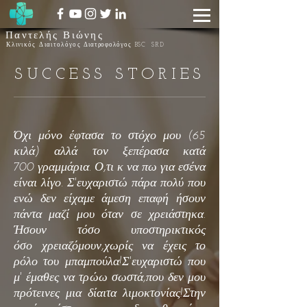
Παντελής Βιώνης
Κλινικός Διαιτολόγος
Διατροφολόγος BSC SRD
SUCCESS STORIES
Όχι
μόνο έφτασα το στόχο μου (65
κιλά) αλλά τον ξεπέρασα κατά
700
γραμμάρια. Ο,τι κ να πω για εσένα
είναι λίγο. Σ'ευχαριστώ
πάρα πολύ που
ενώ δεν είχαμε άμεση επαφή ήσουν
πάντα μαζί
μου όταν σε χρειάστηκα.
Ήσουν τόσο υποστηρικτικός
όσο
χρειαζόμουν,χωρίς να έχεις το
ρόλο του μπαμπούλα!Σ'ευχαριστώ
που
μ' έμαθες να τρώω σωστά,που δεν μου
πρότεινες μια δίαιτα
λιμοκτονίας!Στην