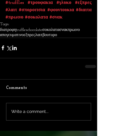
#truffles
#τρουφακια
#γλυκο
#εξπρες
#λαιτ
#σποροιτσια
#φουντουκια
#διαιτα
#πρωινο
#σοκολατα
#σνακ
Tags:
διατροφη
truffles
chocolate
σοκολατα
σνακ
πρωινο
απογευματινο
εξπρες
λαιτ
βουτυρο
Comments
Write a comment...